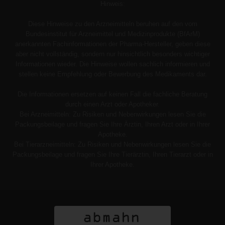
Hinweis:
Diese Hinweise zu den Arzneimitteln beruhen auf den vom
Bundesinstitut für Arzneimittel und Medizinprodukte (BfArM)
anerkannten Fachinformationen der Pharma-Hersteller, geben diese
aber nicht vollständig, sondern nur hinsichtlich besonders wichtiger
Informationen wieder. Die Hinweise wollen sachlich informieren und
stellen keine Empfehlung oder Bewerbung des Medikaments dar.
Die Informationen ersetzen auf keinen Fall die fachliche Beratung
durch einen Arzt oder Apotheker.
Bei Arzneimitteln: Zu Risiken und Nebenwirkungen lesen Sie die
Packungsbeilage und fragen Sie Ihre Ärztin, Ihren Arzt oder in Ihrer
Apotheke.
Bei Tierarzneimitteln: Zu Risiken und Nebenwirkungen lesen Sie die
Packungsbeilage und fragen Sie Ihre Tierärztin, Ihren Tierarzt oder in
Ihrer Apotheke.