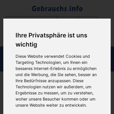
Filter
Ihre Privatsphäre ist uns
wichtig
Diese Website verwendet Cookies und
Login B2B-Bereich
Targeting Technologien, um Ihnen ein
besseres Internet-Erlebnis zu ermöglichen
und die Werbung, die Sie sehen, besser an
Ihre Bedürfnisse anzupassen. Diese
Werte Besucher unserer Webseite,
Technologien nutzen wir außerdem, um
Ergebnisse zu messen, um zu verstehen,
diese Webseite ist nur für B2B-Partner.
woher unsere Besucher kommen oder um
Sofern Sie noch keinen Zugang zu unserem Portal haben,
unsere Website weiter zu entwickeln.
können Sie diesen formlos über unser Kontaktformular unter
https://www.gebrauchs.info/kontakt
anfordern.