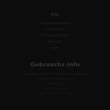
Info
Nutzungsbedingungen
Unternehmen
Impressum/Kontakt
Developer
Login
Dipl. Wirtschaftsjur. (FH) Patrick Schantora
Postanschrift Gebrauchs.info
Kohlberg 32
98634 Wasungen
+49 (0) 369 41 / 12 96 80